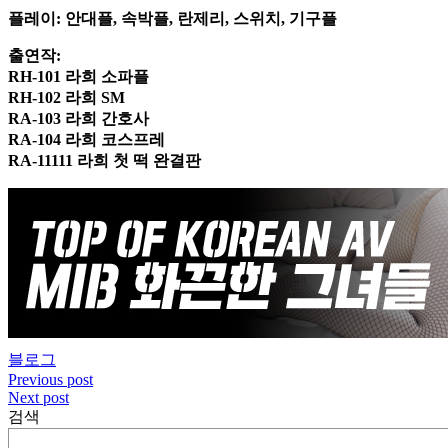
플레이: 안대플, 속박플, 란제리, 스위치, 기구플
출연작:
RH-101 라희 소파플
RH-102 라희 SM
RA-103 라희 간호사
RA-104 라희 코스프레
RA-11111 라희 첫 떡 완결판
블로그
Previous post
글
Next post
내
검색